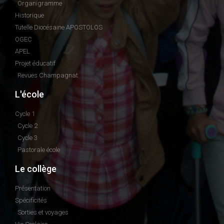
Organigramme
Historique
Tutelle Diocésaine APOSTOLOS
OGEC
APEL
Projet éducatif
Revues Champagnat
L'école
Cycle 1
Cycle 2
Cycle 3
Pastorale école
Le collège
Présentation
Spécificités
Sorties et voyages