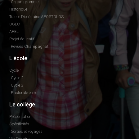
Organigramme
Historique
Tutelle Diocésaine APOSTOLOS
OGEC
APEL
Projet éducatif
Revues Champagnat
L'école
Cycle 1
Cycle 2
Cycle 3
Pastorale école
Le collège
Présentation
Spécificités
Sorties et voyages
Vie Scolaire