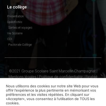
Le collège
Présentation
Spécificités
Sorties et voyages
Vie Scolaire
CDI
Pastorale Collège
©2021 Groupe Scolaire Saint Marcellin Champagnat |
Mentions légales
|
Politique de confidentialité
| Réalisé
par SITE LINE
création de site Internet à Feurs
Nous utilisons des cookies sur notre site Web pour vous
offrir l'expérience la plus pertinente en mémorisant vos
préférences et les visites répétées. En cliquant sur
«Accepter», vous consentez à l'utilisation de TOUS les
cookies.