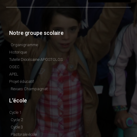
Notre groupe scolaire
Organigramme
Historique
Tutelle Diocésaine APOSTOLOS
OGEC
APEL
Projet éducatif
Revues Champagnat
L'école
Cycle 1
Cycle 2
Cycle 3
Pastorale école