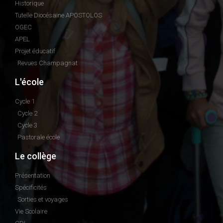
Historique
Tutelle Diocésaine APOSTOLOS
OGEC
APEL
Projet éducatif
Revues Champagnat
L'école
Cycle 1
Cycle 2
Cycle 3
Pastorale école
Le collège
Présentation
Spécificités
Sorties et voyages
Vie Scolaire